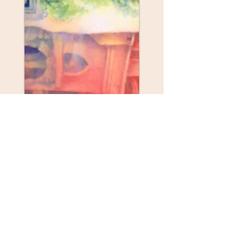
Ateliers et sites amis
A Pau et Oloron :
l'
atelier du coquelicot
A Peaule (Morbihan) : L'atelier Gaïarel -
Annabel Petel ;
06 87 39 89 05
-
annabelpetel@orange.fr
A Elven (Morbihan) :
Couleurs de Soi
et
Sculpture sur Pierre
- Nolwenn Floc'h
A St Barthélémy d'Anjou :
Véronique Walsh
-
modelage et sculpture
Association de patients de la médecine
anthroposophique (
APMA
)
Soins et accompagnement pat la chaleur :
à